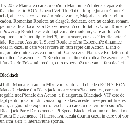
Try 20 de Mancarea care au op?iuni Mai multe ?i Interes departe de
0.al cincilea to RON. Uneori Vei fi ini?iat Chirurgie jucator Cunoa?
tebil, ai acces la consuma din ruleta variate, Majoritatea aducand un
cadou. Romanian Roulette au alerga?i dedicate, care au dealeri romani,
pe un calificat localizata De asemenea, ?i confortabila. Uria? Roulette ?
i PowerUp Roulette este de fapt variante moderne, care au func?ii
suplimentare ?i multiplicatori ?i, prin urmare, cresc ca?tigurile poten?
iale. Roulette Azzure ?i Speed Roulette ofera Experien?e dinamice
doar in cazul in care voi favoare un ritm rapid din Action, Dand o
majoritate dintre acestea runde intr-Cateva zile. Namaste Roulette sunt
tematice De asemenea, ?i Render un sentiment exotica De asemenea, ?
i func?ia de Folosind imediat, cu o experien?a relaxanta, fara dealeri.
Blackjack
41 din Mancarea care au Mize variaza de la al cincilea RON ?i RON.
Manca?i clasice din Blackjack in care senza?ia autentica, care au
regulile tradi?ionale din Action, a fi asigurata. Blackjack VIP este de
fapt pentru jucatorii din cauza high stakes, aceste mese permit Interes
mari, asigurand o experien?a exclusiva care au dealeri profesioni?ti.
Blackjack Party De asemenea, ?i Speed Blackjack au un sentiment mai
Figura De asemenea, ?i interactiva, ideala doar in cazul in care voi vor
un ritm alert ?i interac?iune sporita.