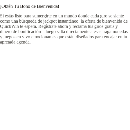
¡Obtén Tu Bono de Bienvenida!
Si estás listo para sumergirte en un mundo donde cada giro se siente
como una búsqueda de jackpot instantáneo, la oferta de bienvenida de
QuickWin te espera. Regístrate ahora y reclama tus giros gratis y
dinero de bonificación—luego salta directamente a esas tragamonedas
y juegos en vivo emocionantes que están diseñados para encajar en tu
apretada agenda.