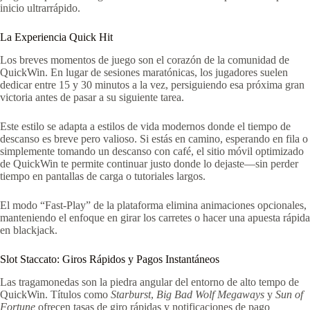
inicio ultrarrápido.
La Experiencia Quick Hit
Los breves momentos de juego son el corazón de la comunidad de
QuickWin. En lugar de sesiones maratónicas, los jugadores suelen
dedicar entre 15 y 30 minutos a la vez, persiguiendo esa próxima gran
victoria antes de pasar a su siguiente tarea.
Este estilo se adapta a estilos de vida modernos donde el tiempo de
descanso es breve pero valioso. Si estás en camino, esperando en fila o
simplemente tomando un descanso con café, el sitio móvil optimizado
de QuickWin te permite continuar justo donde lo dejaste—sin perder
tiempo en pantallas de carga o tutoriales largos.
El modo “Fast‑Play” de la plataforma elimina animaciones opcionales,
manteniendo el enfoque en girar los carretes o hacer una apuesta rápida
en blackjack.
Slot Staccato: Giros Rápidos y Pagos Instantáneos
Las tragamonedas son la piedra angular del entorno de alto tempo de
QuickWin. Títulos como
Starburst
,
Big Bad Wolf Megaways
y
Sun of
Fortune
ofrecen tasas de giro rápidas y notificaciones de pago