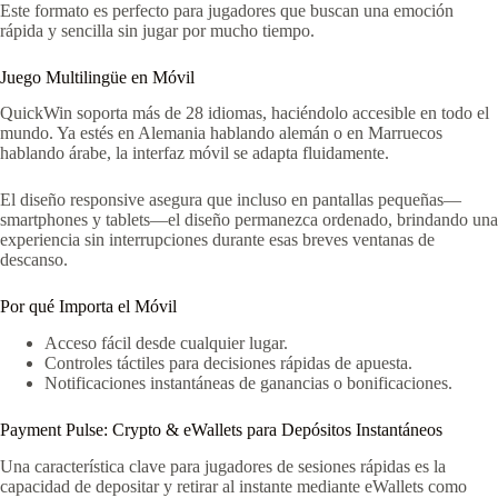
Este formato es perfecto para jugadores que buscan una emoción
rápida y sencilla sin jugar por mucho tiempo.
Juego Multilingüe en Móvil
QuickWin soporta más de 28 idiomas, haciéndolo accesible en todo el
mundo. Ya estés en Alemania hablando alemán o en Marruecos
hablando árabe, la interfaz móvil se adapta fluidamente.
El diseño responsive asegura que incluso en pantallas pequeñas—
smartphones y tablets—el diseño permanezca ordenado, brindando una
experiencia sin interrupciones durante esas breves ventanas de
descanso.
Por qué Importa el Móvil
Acceso fácil desde cualquier lugar.
Controles táctiles para decisiones rápidas de apuesta.
Notificaciones instantáneas de ganancias o bonificaciones.
Payment Pulse: Crypto & eWallets para Depósitos Instantáneos
Una característica clave para jugadores de sesiones rápidas es la
capacidad de depositar y retirar al instante mediante eWallets como