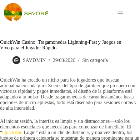
QuickWin Casino: Tragamonedas Lightning‑Fast y Juegos en
Vivo para el Jugador Rápido
SAVDMIN
29/03/2026
Sin categoría
QuickWin ha creado un nicho para los jugadores que buscan
adrenalina en cada giro. Si eres del tipo de gambler que prospera con
victorias rápidas y pagos inmediatos, el diseño de la plataforma está
adaptado a tu pulso. Desde tragamonedas de carga instantánea hasta
opciones de micro‑apuestas, todo está diseñado para sesiones cortas y
de alta intensidad.
Al iniciar sesión, la interfaz es limpia y sin distracciones—solo los
elementos esenciales que necesitas para comenzar de inmediato. El
“
QuickWin
Login” está a un clic de distancia, y una vez dentro, los
juegos de primera categoría se muestran de manera prominente para un