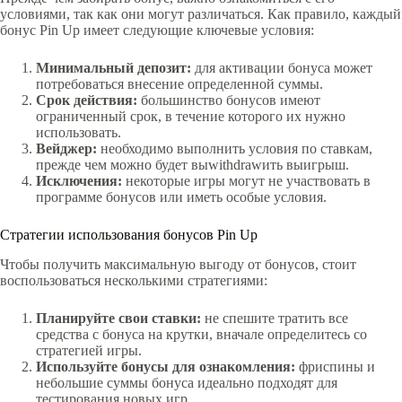
условиями, так как они могут различаться. Как правило, каждый
бонус Pin Up имеет следующие ключевые условия:
Минимальный депозит:
для активации бонуса может
потребоваться внесение определенной суммы.
Срок действия:
большинство бонусов имеют
ограниченный срок, в течение которого их нужно
использовать.
Вейджер:
необходимо выполнить условия по ставкам,
прежде чем можно будет выwithdrawить выигрыш.
Исключения:
некоторые игры могут не участвовать в
программе бонусов или иметь особые условия.
Стратегии использования бонусов Pin Up
Чтобы получить максимальную выгоду от бонусов, стоит
воспользоваться несколькими стратегиями:
Планируйте свои ставки:
не спешите тратить все
средства с бонуса на крутки, вначале определитесь со
стратегией игры.
Используйте бонусы для ознакомления:
фриспины и
небольшие суммы бонуса идеально подходят для
тестирования новых игр.