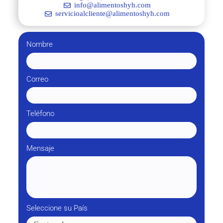
info@alimentoshyh.com
servicioalcliente@alimentoshyh.com
Nombre
Correo
Teléfono
Mensaje
Seleccione su País