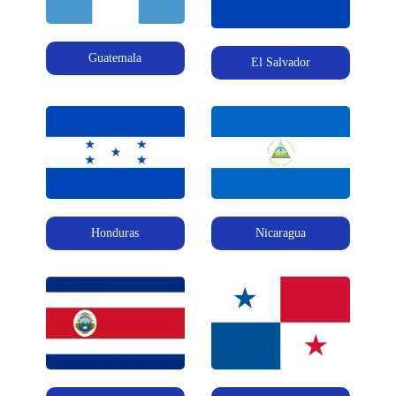
Guatemala
El Salvador
Honduras
Nicaragua