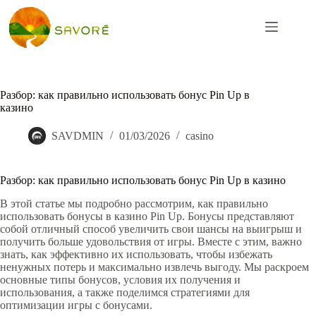
Разбор: как правильно использовать бонус Pin Up в
казино
SAVDMIN
01/03/2026
casino
Разбор: как правильно использовать бонус Pin Up в казино
В этой статье мы подробно рассмотрим, как правильно
использовать бонусы в казино Pin Up. Бонусы представляют
собой отличный способ увеличить свои шансы на выигрыш и
получить больше удовольствия от игры. Вместе с этим, важно
знать, как эффективно их использовать, чтобы избежать
ненужных потерь и максимально извлечь выгоду. Мы раскроем
основные типы бонусов, условия их получения и
использования, а также поделимся стратегиями для
оптимизации игры с бонусами.