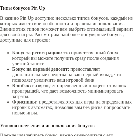
Типы бонусов Pin Up
В казино Pin Up доступно несколько типов бонусов, каждый из
которых имеет свои особенности и правила использования.
Знание этих типов поможет вам выбрать оптимальный вариант
для своей игры. Рассмотрим наиболее популярные бонусы,
доступные для игроков:
Бонус за регистрацию:
это приветственный бонус,
который вы можете получить сразу после создания
учетной записи.
Бонус на первый депозит:
предоставляет
дополнительные средства на ваш первый вклад, что
позволяет увеличить ваш игровой банк.
Кэшбэк:
возвращает определенный процент от ваших
проигрышей, что дает возможность минимизировать
затраты.
Фриспины:
предоставляются для игры на определенных
игровых автоматах, позволяя вам без риска попробовать
новые игры.
Условия получения и использования бонусов
Прежде чем забирать бонус, важно ознакомиться с его