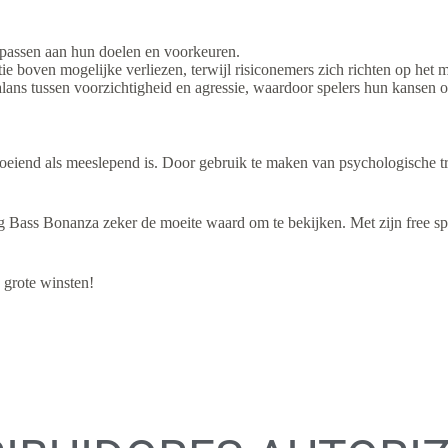
anpassen aan hun doelen en voorkeuren.
ie boven mogelijke verliezen, terwijl risiconemers zich richten op het
 balans tussen voorzichtigheid en agressie, waardoor spelers hun kansen
iend als meeslepend is. Door gebruik te maken van psychologische trigg
 Big Bass Bonanza zeker de moeite waard om te bekijken. Met zijn free sp
 grote winsten!