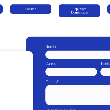
Republica
Panamá
Dominicana
Nombre
Correo
Teléf
Mensaje