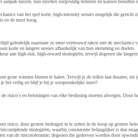
ger aanpak kiezen, hun inzetten zorgvuldig beheren en kansen benutten
ics van het spel korte, high-intensity sessies mogelijk die gericht zi
is en de inzet hoog.
ltijd geleidelijk naarmate ze meer vertrouwd raken met de mechanics va
ssen korte en langere sessies afhankelijk van hun stemming en doelen.
keur aan high-risk, high-reward strategieën, terwijl degenen die langer
om grote winsten binnen te halen. Terwijl je de rollen laat draaien, zie
e het veilig en blijf je bij je oorspronkelijke inzet?
de risico’s en beloningen van elke beslissing moeten afwegen. Door hu
r risico, door grotere bedragen in te zetten in de hoop op grotere bel
isicomijdende strategieën, waarbij consistentie belangrijker is dan moge
palen van de risicotolerantie; degenen die gedreven worden door opwind