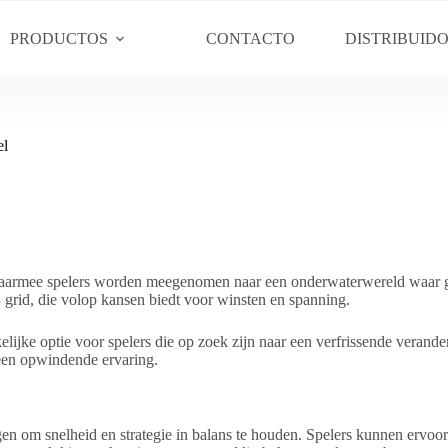
PRODUCTOS
CONTACTO
DISTRIBUID
el
waarmee spelers worden meegenomen naar een onderwaterwereld waar gro
grid, die volop kansen biedt voor winsten en spanning.
jke optie voor spelers die op zoek zijn naar een verfrissende veranderi
 een opwindende ervaring.
n om snelheid en strategie in balans te houden. Spelers kunnen ervoor 