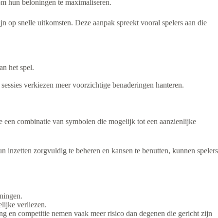
 om hun beloningen te maximaliseren.
jn op snelle uitkomsten. Deze aanpak spreekt vooral spelers aan die
n het spel.
e sessies verkiezen meer voorzichtige benaderingen hanteren.
 je een combinatie van symbolen die mogelijk tot een aanzienlijke
n inzetten zorgvuldig te beheren en kansen te benutten, kunnen spelers
oningen.
lijke verliezen.
ing en competitie nemen vaak meer risico dan degenen die gericht zijn