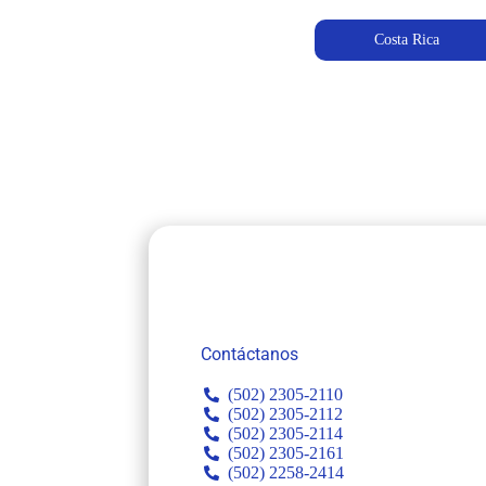
Costa Rica
Contáctanos
(502) 2305-2110
(502) 2305-2112
(502) 2305-2114
(502) 2305-2161
(502) 2258-2414