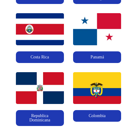
Costa Rica
Panamá
Republica
Colombia
Dominicana