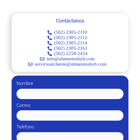
Contáctanos
(502) 2305-2110
(502) 2305-2112
(502) 2305-2114
(502) 2305-2161
(502) 2258-2414
info@alimentoshyh.com
servicioalcliente@alimentoshyh.com
Nombre
Correo
Teléfono