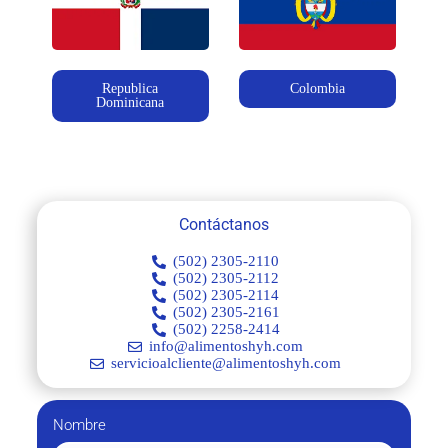
Republica
Colombia
Dominicana
Contáctanos
(502) 2305-2110
(502) 2305-2112
(502) 2305-2114
(502) 2305-2161
(502) 2258-2414
info@alimentoshyh.com
servicioalcliente@alimentoshyh.com
Nombre