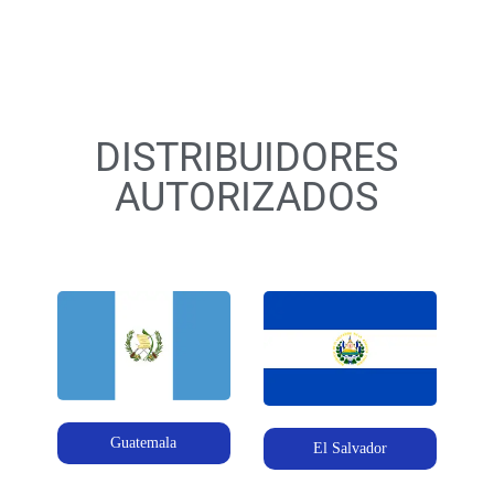
DISTRIBUIDORES
AUTORIZADOS
Guatemala
El Salvador