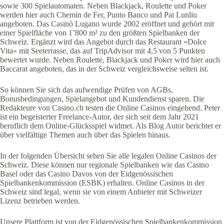
sowie 300 Spielautomaten. Neben Blackjack, Roulette und Poker
werden hier auch Chemin de Fer, Punto Banco und Pai Lunliu
angeboten. Das Casinò Lugano wurde 2002 eröffnet und gehört mit
einer Spielfläche von 1’800 m² zu den größten Spielbanken der
Schweiz. Ergänzt wird das Angebot durch das Restaurant «Dolce
Vita» mit Seeterrasse, das auf TripAdvisor mit 4,5 von 5 Punkten
bewertet wurde. Neben Roulette, Blackjack und Poker wird hier auch
Baccarat angeboten, das in der Schweiz vergleichsweise selten ist.
So können Sie sich das aufwendige Prüfen von AGBs,
Bonusbedingungen, Spielangebot und Kundendienst sparen. Die
Redakteure von Casino.ch testen die Online Casinos eingehend. Peter
ist ein begeisterter Freelance-Autor, der sich seit dem Jahr 2021
beruflich dem Online-Glücksspiel widmet. Als Blog Autor berichtet er
über vielfältige Themen auch über das Spielen hinaus.
In der folgenden Übersicht sehen Sie alle legalen Online Casinos der
Schweiz. Diese können nur regionale Spielbanken wie das Casino
Basel oder das Casino Davos von der Eidgenössischen
Spielbankenkommission (ESBK) erhalten. Online Casinos in der
Schweiz sind legal, wenn sie von einem Anbieter mit Schweizer
Lizenz betrieben werden.
Unsere Plattform ist von der Eidgenössischen Spielbankenkommission