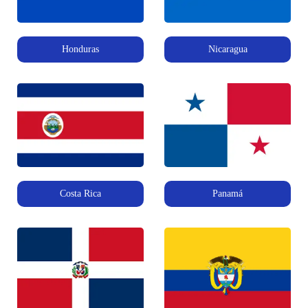
Honduras
Nicaragua
Costa Rica
Panamá