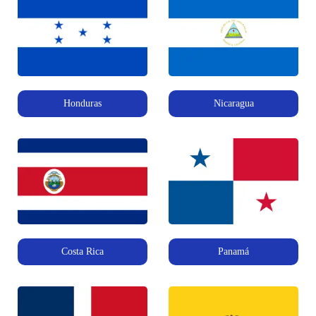
Honduras
Nicaragua
Costa Rica
Panamá