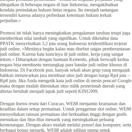
dilegalkan di beberapa negara di luar Indonesia, mengakibatkan
kendala penindakan hukum lintas negara. Itu menjadi tantangan
tersendiri karena adanya perbedaan ketentuan hukum terkait
perjudian.»
Promosi ini tidak hanya meningkatkan pengalaman taruhan tetapi juga
memberikan nilai tambah yang signifikan. Untuk diketahui data
PPATK menyebutkan 3,2 juta orang Indonesia teridentifikasi terjerat
judi online. «Mestinya begitu kalau mau disebut satgas pemberantasan
judi online. Karena kata kuncinya di judi online, kerja yang sangat
teknis.» Diharapkan dengan bantuan Kemenlu, pihak berwajib kedua
negara bisa membantu menangkap para bandar judi online khusus di
Indonesia. Di Facebook pun, banyak sekali akun grup yang mengajak
bahkan menawarkan jasa membuat situs judi dengan harga Rp4 juta –
Rp8 juta. Jika Anda mengetik kata judi online di mesin pencari Google
maka dengan mudah ditemukan situs milik pemerintah daerah yang
diretas berubah menjadi lapak judi seperti KING999.
Dengan lisensi resmi dari Curacao, WE88 menjamin keamanan dan
keadilan dalam setiap permainan. Untuk penggemar slot online, WE88
menyediakan ratusan permainan slot berkualitas tinggi dengan grafis
memukau dan fitur-fitur menarik yang meningkatkan peluang
kemenangan. Dengan akses mudah melalui ponsel dan komputer, serta
berbagai bonus menarik, WE88 adalah pilihan utama untuk