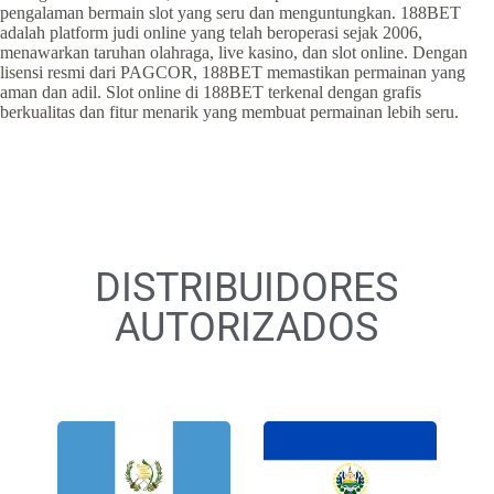
pengalaman bermain slot yang seru dan menguntungkan. 188BET
adalah platform judi online yang telah beroperasi sejak 2006,
menawarkan taruhan olahraga, live kasino, dan slot online. Dengan
lisensi resmi dari PAGCOR, 188BET memastikan permainan yang
aman dan adil. Slot online di 188BET terkenal dengan grafis
berkualitas dan fitur menarik yang membuat permainan lebih seru.
DISTRIBUIDORES
AUTORIZADOS