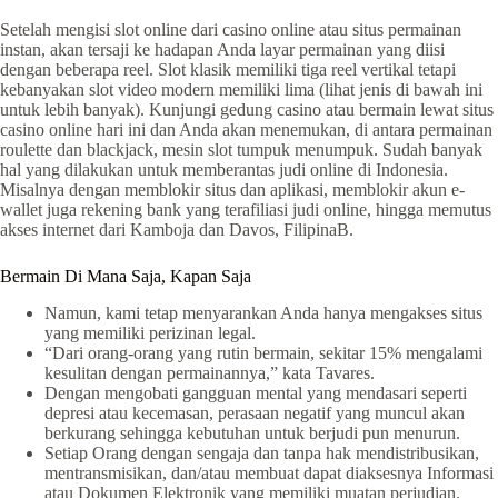
Setelah mengisi slot online dari casino online atau situs permainan
instan, akan tersaji ke hadapan Anda layar permainan yang diisi
dengan beberapa reel. Slot klasik memiliki tiga reel vertikal tetapi
kebanyakan slot video modern memiliki lima (lihat jenis di bawah ini
untuk lebih banyak). Kunjungi gedung casino atau bermain lewat situs
casino online hari ini dan Anda akan menemukan, di antara permainan
roulette dan blackjack, mesin slot tumpuk menumpuk. Sudah banyak
hal yang dilakukan untuk memberantas judi online di Indonesia.
Misalnya dengan memblokir situs dan aplikasi, memblokir akun e-
wallet juga rekening bank yang terafiliasi judi online, hingga memutus
akses internet dari Kamboja dan Davos, FilipinaB.
Bermain Di Mana Saja, Kapan Saja
Namun, kami tetap menyarankan Anda hanya mengakses situs
yang memiliki perizinan legal.
“Dari orang-orang yang rutin bermain, sekitar 15% mengalami
kesulitan dengan permainannya,” kata Tavares.
Dengan mengobati gangguan mental yang mendasari seperti
depresi atau kecemasan, perasaan negatif yang muncul akan
berkurang sehingga kebutuhan untuk berjudi pun menurun.
Setiap Orang dengan sengaja dan tanpa hak mendistribusikan,
mentransmisikan, dan/atau membuat dapat diaksesnya Informasi
atau Dokumen Elektronik yang memiliki muatan perjudian.