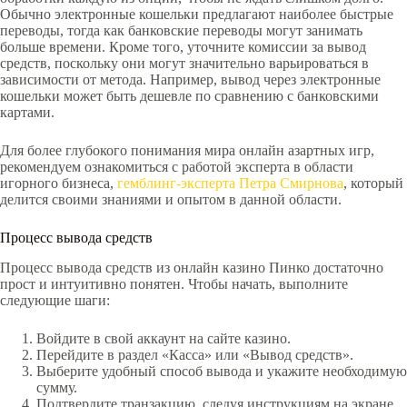
Обычно электронные кошельки предлагают наиболее быстрые
переводы, тогда как банковские переводы могут занимать
больше времени. Кроме того, уточните комиссии за вывод
средств, поскольку они могут значительно варьироваться в
зависимости от метода. Например, вывод через электронные
кошельки может быть дешевле по сравнению с банковскими
картами.
Для более глубокого понимания мира онлайн азартных игр,
рекомендуем ознакомиться с работой эксперта в области
игорного бизнеса,
гемблинг-эксперта Петра Смирнова
, который
делится своими знаниями и опытом в данной области.
Процесс вывода средств
Процесс вывода средств из онлайн казино Пинко достаточно
прост и интуитивно понятен. Чтобы начать, выполните
следующие шаги:
Войдите в свой аккаунт на сайте казино.
Перейдите в раздел «Касса» или «Вывод средств».
Выберите удобный способ вывода и укажите необходимую
сумму.
Подтвердите транзакцию, следуя инструкциям на экране.