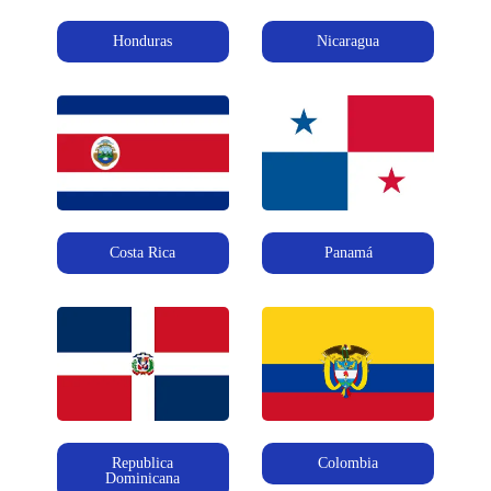
Honduras
Nicaragua
Costa Rica
Panamá
Republica
Colombia
Dominicana