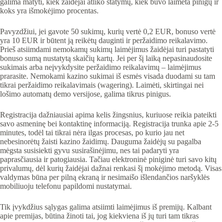
galima matyti, kiek žaidėjai atliko statymų, kiek buvo laimėta pinigų ir
koks yra išmokėjimo procentas.
Pavyzdžiui, jei gavote 50 sukimų, kurių vertė 0,2 EUR, bonuso vertė
yra 10 EUR ir būtent ją reikėtų dauginti ir peržaidimo reikalavimo.
Prieš atsiimdami nemokamų sukimų laimėjimus žaidėjai turi pastatyti
bonuso sumą nustatytą skaičių kartų. Jei per šį laiką nepasinaudosite
sukimais arba neįvykdysite peržaidimo reikalavimų – laimėjimus
prarasite. Nemokami kazino sukimai iš esmės visada duodami su tam
tikrai peržaidimo reikalavimais (wagering). Laimėti, skirtingai nei
lošimo automatų demo versijose, galima tikrus pinigus.
Registracija dažniausiai apima kelis žingsnius, kuriuose reikia pateikti
savo asmeninę bei kontaktinę informaciją. Registracija trunka apie 2-5
minutes, todėl tai tikrai nėra ilgas procesas, po kurio jau net
nebesinorėtų žaisti kazino žaidimų. Dauguma žaidėjų su pagalba
mėgsta susisiekti gyvu susirašinėjimu, nes tai padaryti yra
paprasčiausia ir patogiausia. Tačiau elektroninė piniginė turi savo kitų
privalumų, dėl kurių žaidėjai dažnai renkasi šį mokėjimo metodą. Visas
valdymas būna per pilną ekraną ir nesimaišo išlendančios naršyklės
mobiliuoju telefonu papildomi nustatymai.
Tik įvykdžius sąlygas galima atsiimti laimėjimus iš premijų. Kalbant
apie premijas, būtina žinoti tai, jog kiekviena iš jų turi tam tikras