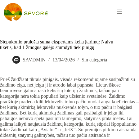
Stepukonio pralošta suma ekspertams kelia įtarimų: Naivu
tikėtis, kad 1 žmogus galėjo stumdyti tiek pinigų
SAVDMIN
13/04/2026
Sin categoría
Prieš žaidžiant tikrais pinigais, visada rekomenduojame susipažinti su
žaidimo eiga, net jeigu ji ir atrodo labai paprasta. Lietuviškose
bendrovėse galima rasti kelis šių loterijų žaidimus, tačiau pati
kategorija nėra tokia populiari kaip užsienio svetainėse. Žaidimo
pradžioje pradeda kilti lėktuvėlis ir tuo pačiu nuolat auga koeficientas –
bet kurią akimirką lėktuvėlis nuskrenda tolyn, o tuo pačiu ir baigiasi
žaidimas. Bet kurią akimirką žaidimas gali pasibaigti ir jeigu iki
pabaigos nebuvo spėta pasiimti laimėjimo, statymas pralaimėtas. Tai
galima laikyti naujausia žaidimų kategorija, kurią stipriai išpopuliarino
tokie žaidimai kaip „Aviator“ ir „JetX“. Su premijos pirkimu atsiranda
didesnių statymų galimybės, tačiau tuo pačiu atsiranda ir