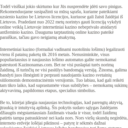
Todėl visiškai jokio skirtumo kur Jūs nusprendėte įdėti savo pinigus.
Rekomenduojame susipažinti su mūsų sąrašu, kuriame pateikiami
uzsienio kazino be Lietuvos licencijos, kuriuose gali žaisti žaidėjai iš
Lietuvos. Pradedant nuo 2022 metų norintys gauti licenciją vykdyti
online veiklą Lietuvoje internetiniai kazino nebeprivalo atsidaryti
antžeminio kazino. Dauguma tarptautinių online kazino pateikė
paraiškas, tačiau gavo neigiamą atsakymą.
Internetiniai kazino (formaliai vadinami nuotoliniu lošimu) legalizuoti
vienu iš pataisų paketų tik 2016 metais. Nenusiminkite, visus
populiariausius ir naujausius lošimo automatus galite nemokamai
patestuoti Kazinonamas.com. Bet ne visi puslapiai turės norimą
žaidimą, iš turinčių ne visi pasiūlys bandomąją versiją. Žinoma, galima
bandyti juos išmėginti ir perprasti naudojantis kazino svetainių
siūlomomis demonstracinėmis versijomis. Tuo labiau, kad gali reikėti
tam tikro laiko, kad suprastumėte visas subtilybes – nemokamų sukimų
aktyvavimą, papildomus etapus, specialius simbolius.
Be to, kūrėjai įdiegia naujausias technologijas, kad parengtų aktyvią,
įtraukią ir intuityvią aplinką. Šis pokytis sudaro sąlygas žaidėjams
džiaugtis mėgstamiausiais žaidimais visada ir visur, todėl žaidimų
patirtis tampa patrauklesnė nei kada nors. Nors viešų skundų negirdėta,
interneto erdvėje lošėjai piktinosi – patyrę ir sėkmės dažnai