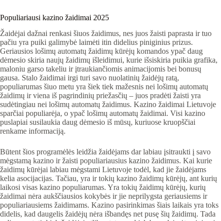
Populiariausi kazino žaidimai 2025
Žaidėjai dažnai renkasi šiuos žaidimus, nes juos žaisti paprasta ir tuo
pačiu yra puiki galimybė laimėti itin didelius piniginius prizus.
Geriausios lošimų automatų žaidimų kūrėjų komandos ypač daug
dėmesio skiria naujų žaidimų išleidimui, kurie išsiskiria puikia grafika,
maloniu garso takeliu ir įtraukiančiomis animacijomis bei bonusų
gausa. Stalo žaidimai irgi turi savo nuolatinių žaidėjų ratą,
populiarumas šiuo metu yra šiek tiek mažesnis nei lošimų automatų
žaidimų ir viena iš pagrindinių priežasčių – juos pradėti žaisti yra
sudėtingiau nei lošimų automatų žaidimus. Kazino žaidimai Lietuvoje
sparčiai populiarėja, o ypač lošimų automatų žaidimai. Visi kazino
puslapiai susilaukia daug dėmesio iš mūsų, kuriuose kruopščiai
renkame informaciją.
Būtent šios programėlės leidžia žaidėjams dar labiau įsitraukti į savo
mėgstamą kazino ir žaisti populiariausius kazino žaidimus. Kai kurie
žaidimų kūrėjai labiau mėgstami Lietuvoje todėl, kad jie žaidėjams
kelia asocijacijas. Tačiau, yra ir tokių kazino žaidimų kūrėjų, ant kurių
laikosi visas kazino populiarumas. Yra tokių žaidimų kūrėjų, kurių
žaidimai nėra aukščiausios kokybės ir jie neprilygsta geriausiems ir
populiariausiems žaidimams. Kazino pasirinkimas šiais laikais yra toks
didelis, kad daugelis žaidėjų nėra išbandęs net pusę šių žaidimų. Tada