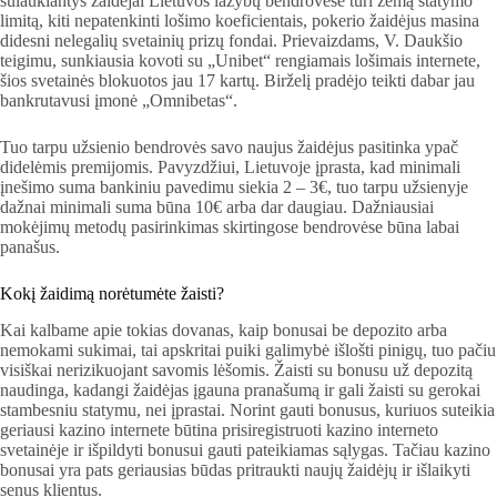
sulaukiantys žaidėjai Lietuvos lažybų bendrovėse turi žemą statymo
limitą, kiti nepatenkinti lošimo koeficientais, pokerio žaidėjus masina
didesni nelegalių svetainių prizų fondai. Prievaizdams, V. Daukšio
teigimu, sunkiausia kovoti su „Unibet“ rengiamais lošimais internete,
šios svetainės blokuotos jau 17 kartų. Birželį pradėjo teikti dabar jau
bankrutavusi įmonė „Omnibetas“.
Tuo tarpu užsienio bendrovės savo naujus žaidėjus pasitinka ypač
didelėmis premijomis. Pavyzdžiui, Lietuvoje įprasta, kad minimali
įnešimo suma bankiniu pavedimu siekia 2 – 3€, tuo tarpu užsienyje
dažnai minimali suma būna 10€ arba dar daugiau. Dažniausiai
mokėjimų metodų pasirinkimas skirtingose bendrovėse būna labai
panašus.
Kokį žaidimą norėtumėte žaisti?
Kai kalbame apie tokias dovanas, kaip bonusai be depozito arba
nemokami sukimai, tai apskritai puiki galimybė išlošti pinigų, tuo pačiu
visiškai nerizikuojant savomis lėšomis. Žaisti su bonusu už depozitą
naudinga, kadangi žaidėjas įgauna pranašumą ir gali žaisti su gerokai
stambesniu statymu, nei įprastai. Norint gauti bonusus, kuriuos suteikia
geriausi kazino internete būtina prisiregistruoti kazino interneto
svetainėje ir išpildyti bonusui gauti pateikiamas sąlygas. Tačiau kazino
bonusai yra pats geriausias būdas pritraukti naujų žaidėjų ir išlaikyti
senus klientus.