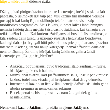
https://wildrobin.lt
didesnė rizika.
Džiugu, kad pinigus kazino internete Lietuvoje įsinešti į sąskaita labai
paprasta, o išsimokėti irgi taip pat. Visi kazino turi mobilios versijos
puslapį ir kai kurių iš jų mobiliuoju telefonu atrodo visai kaip
mobiliosios programėlės. Šiais laikais, kuomet laikas labai brangus,
nemaža žaidėjų dalis mėgsta žaisti casino žaidimus, kai keliauja arba
reikia kažko laukti. Kai kuriems žaidėjams tai bus didelis atradimas, o
kita žaidėjų dalis turėtų iš užsienio sugrįžti į lietuviškas bendroves,
kadangi dabar jos irgi gali būti priskiriamos prie populiariausių kazino
internete. Kadangi tai yra nauja kategorija, nemaža žaidėjų dalis dar
nėra to išbandę. Žaidimų kūrėjai, kurių žaidimus galima žaisti
Lietuvoje yra „Ezugi“ ir „NetEnt“.
Anksčiau populiariausi buvo tradiciniai stalo žaidimai – ruletė,
blackjack, pokeris ir bakara.
Mums labai svarbu, kad jūs žaistumėte saugiuose ir patikimuose
kazino, todėl mes visada į tai kreipiame labai daug dėmesio.
Internetiniai kazino su lietuviška licencija dažniausiai siūlo gana
ribotas premijas ar nemokamus sukimus.
Bet ekspertai stebisi – įprastai vienam žmogui tiek galios
nesuteikiama.
Nemokami kazino žaidimai – pradžia naujiems žaidėjams