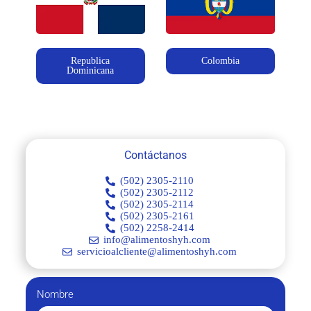
Republica
Colombia
Dominicana
Contáctanos
(502) 2305-2110
(502) 2305-2112
(502) 2305-2114
(502) 2305-2161
(502) 2258-2414
info@alimentoshyh.com
servicioalcliente@alimentoshyh.com
Nombre