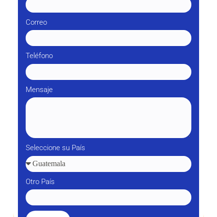
Correo
Teléfono
Mensaje
Seleccione su País
Otro País