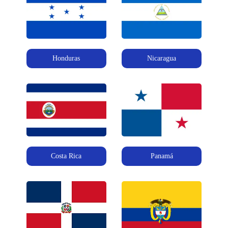
Honduras
Nicaragua
Costa Rica
Panamá