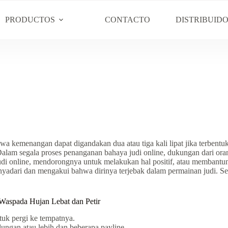
PRODUCTOS
CONTACTO
DISTRIBUID
wa kemenangan dapat digandakan dua atau tiga kali lipat jika terbentu
alam segala proses penanganan bahaya judi online, dukungan dari orang
udi online, mendorongnya untuk melakukan hal positif, atau membantu
yadari dan mengakui bahwa dirinya terjebak dalam permainan judi. Sete
Waspada Hujan Lebat dan Petir
uk pergi ke tempatnya.
lungan atau lebih dan beberapa payline.