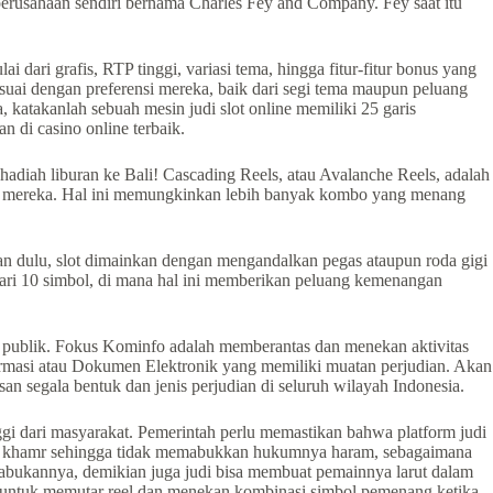
perusahaan sendiri bernama Charles Fey and Company. Fey saat itu
 dari grafis, RTP tinggi, variasi tema, hingga fitur-fitur bonus yang
uai dengan preferensi mereka, baik dari segi tema maupun peluang
 katakanlah sebuah mesin judi slot online memiliki 25 garis
 di casino online terbaik.
hadiah liburan ke Bali! Cascading Reels, atau Avalanche Reels, adalah
kan mereka. Hal ini memungkinkan lebih banyak kombo yang menang
n dulu, slot dimainkan dengan mengandalkan pegas ataupun roda gigi
ari 10 simbol, di mana hal ini memberikan peluang kemenangan
di publik. Fokus Kominfo adalah memberantas dan menekan aktivitas
formasi atau Dokumen Elektronik yang memiliki muatan perjudian. Akan
n segala bentuk dan jenis perjudian di seluruh wilayah Indonesia.
inggi dari masyarakat. Pemerintah perlu memastikan bahwa platform judi
kit khamr sehingga tidak memabukkan hukumnya haram, sebagaimana
ukannya, demikian juga judi bisa membuat pemainnya larut dalam
lah untuk memutar reel dan menekan kombinasi simbol pemenang ketika