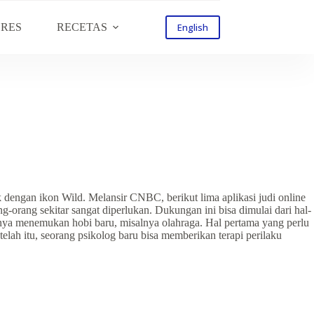
ORES
RECETAS
English
k dengan ikon Wild. Melansir CNBC, berikut lima aplikasi judi online
-orang sekitar sangat diperlukan. Dukungan ini bisa dimulai dari hal-
nya menemukan hobi baru, misalnya olahraga. Hal pertama yang perlu
lah itu, seorang psikolog baru bisa memberikan terapi perilaku