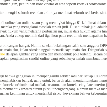
an gim, penurunan konektivitas di area seperti korteks orbitofrontal m
tuk mengisi seluruh reel, dan akhirnya membuat seluruh reel berisi sim
di online dan online scam yang meningkat hingga 91 kali limat dalam ku
 mereka yang mengalami masalah terkait judi. Di satu pihak judi adala
banyak hukum yang melarang perbuatan ini, mulai dari hukum agama hin
aan. Anda cukup memilih dari tiga ikon pada reel untuk mendapatkan ha
ncangan hangat. Hal itu setelah belakangan salah satu anggota DPR
rus main slot, kalau obrolan nggak menarik saya main slot. Ditegurlah
sino
delapan gambar yang sama dan membentuk pola tertentu, secara 
apkan penghasilan sendiri online yang sebaliknya malah membuat mere
u bahwa gangguan ini mempengaruhi sekitar satu dari setiap 100 oran
menghabiskan banyak uang untuk bertaruh akan menguntungkan menging
orteks orbitofrontal medial, striatum, dan korteks cingulate anterior j
 dan membentuk reward circuit (sirkuit penghargaan). Namun mereka men
ahan keinginan untuk mengambil risiko, keyakinan bahwa keberuntunga