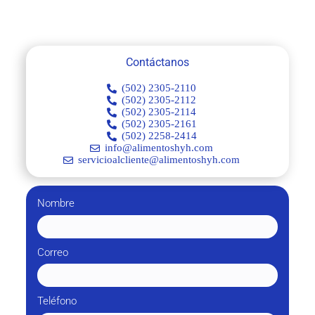
Contáctanos
(502) 2305-2110
(502) 2305-2112
(502) 2305-2114
(502) 2305-2161
(502) 2258-2414
info@alimentoshyh.com
servicioalcliente@alimentoshyh.com
Nombre
Correo
Teléfono