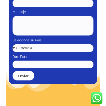
Mensaje
Seleccione su País
Otro País
Enviar