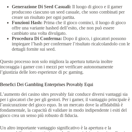
Generazione Di Seed Casuali:
Il luogo di gioco e il gamer
producono ciascuno un seed casuale, che sono combinati per
creare un risultato per ogni partita.
Funzioni Hash:
Prima che il gioco cominci, il luogo di gioco
offre una variante hashed dell’esito, che non può essere
cambiato una volta divulgato.
Procedura Di Conferma:
Dopo il gioco, i giocatori possono
impiegare l’hash per confermare l’risultato ricalcolandolo con le
dettagli fornite sui seed.
Questo processo non solo migliora la apertura tuttavia inoltre
incoraggia i gamer con i mezzi per verificare autonomamente
l’giustizia delle loro esperienze di pc gaming.
Benefici Dei Gambling Enterprises Provably Equi
L’aumento dei casino sites provably fair conduce diversi vantaggi sia
per i giocatori che per gli gestori. Per i gamer, il vantaggio principale è
l’assicurazione del gioco equo. In un mercato dove la affidabilità è
fondamentale, la capacità di validare in modo indipendente i esiti del
gioco crea un senso più robusto di fiducia.
Un altro importante vantaggio significativo è la apertura e la