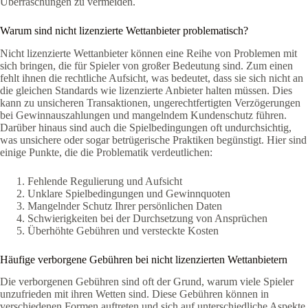
Überraschungen zu vermeiden.
Warum sind nicht lizenzierte Wettanbieter problematisch?
Nicht lizenzierte Wettanbieter können eine Reihe von Problemen mit
sich bringen, die für Spieler von großer Bedeutung sind. Zum einen
fehlt ihnen die rechtliche Aufsicht, was bedeutet, dass sie sich nicht an
die gleichen Standards wie lizenzierte Anbieter halten müssen. Dies
kann zu unsicheren Transaktionen, ungerechtfertigten Verzögerungen
bei Gewinnauszahlungen und mangelndem Kundenschutz führen.
Darüber hinaus sind auch die Spielbedingungen oft undurchsichtig,
was unsichere oder sogar betrügerische Praktiken begünstigt. Hier sind
einige Punkte, die die Problematik verdeutlichen:
Fehlende Regulierung und Aufsicht
Unklare Spielbedingungen und Gewinnquoten
Mangelnder Schutz Ihrer persönlichen Daten
Schwierigkeiten bei der Durchsetzung von Ansprüchen
Überhöhte Gebühren und versteckte Kosten
Häufige verborgene Gebühren bei nicht lizenzierten Wettanbietern
Die verborgenen Gebühren sind oft der Grund, warum viele Spieler
unzufrieden mit ihren Wetten sind. Diese Gebühren können in
verschiedenen Formen auftreten und sich auf unterschiedliche Aspekte