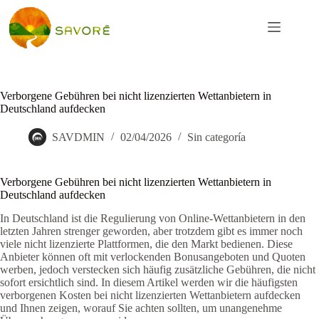
Verborgene Gebühren bei nicht lizenzierten Wettanbietern in
Deutschland aufdecken
SAVDMIN
02/04/2026
Sin categoría
Verborgene Gebühren bei nicht lizenzierten Wettanbietern in
Deutschland aufdecken
In Deutschland ist die Regulierung von Online-Wettanbietern in den
letzten Jahren strenger geworden, aber trotzdem gibt es immer noch
viele nicht lizenzierte Plattformen, die den Markt bedienen. Diese
Anbieter können oft mit verlockenden Bonusangeboten und Quoten
werben, jedoch verstecken sich häufig zusätzliche Gebühren, die nicht
sofort ersichtlich sind. In diesem Artikel werden wir die häufigsten
verborgenen Kosten bei nicht lizenzierten Wettanbietern aufdecken
und Ihnen zeigen, worauf Sie achten sollten, um unangenehme