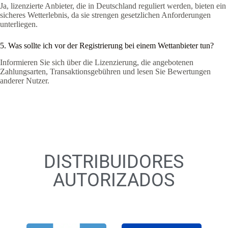
Ja, lizenzierte Anbieter, die in Deutschland reguliert werden, bieten ein
sicheres Wetterlebnis, da sie strengen gesetzlichen Anforderungen
unterliegen.
5. Was sollte ich vor der Registrierung bei einem Wettanbieter tun?
Informieren Sie sich über die Lizenzierung, die angebotenen
Zahlungsarten, Transaktionsgebühren und lesen Sie Bewertungen
anderer Nutzer.
DISTRIBUIDORES
AUTORIZADOS