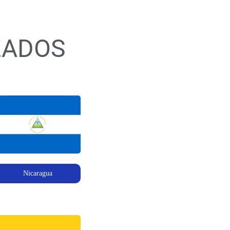
ZADOS
Nicaragua