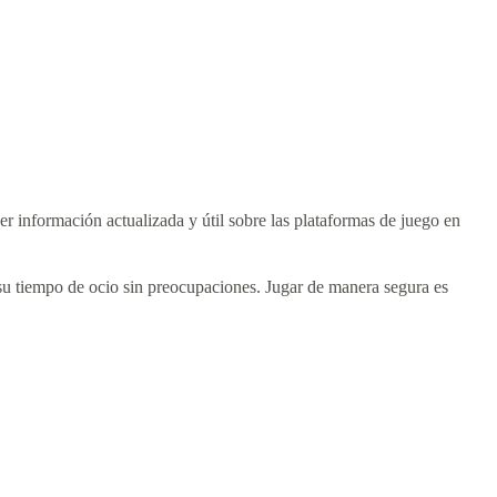
cer información actualizada y útil sobre las plataformas de juego en
su tiempo de ocio sin preocupaciones. Jugar de manera segura es