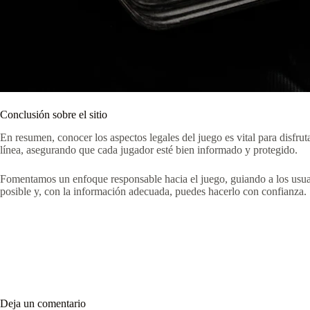
Conclusión sobre el sitio
En resumen, conocer los aspectos legales del juego es vital para disfrut
línea, asegurando que cada jugador esté bien informado y protegido.
Fomentamos un enfoque responsable hacia el juego, guiando a los usuar
posible y, con la información adecuada, puedes hacerlo con confianza.
Deja un comentario