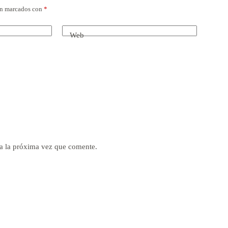
án marcados con
*
Web
a la próxima vez que comente.