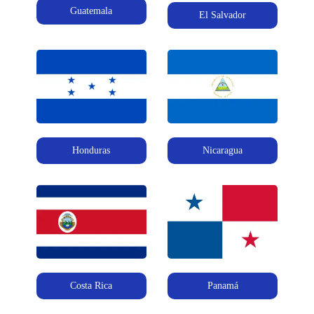
Guatemala
El Salvador
Honduras
Nicaragua
Costa Rica
Panamá