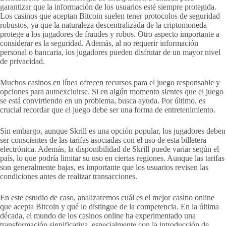
garantizar que la información de los usuarios esté siempre protegida.
Los casinos que aceptan Bitcoin suelen tener protocolos de seguridad
robustos, ya que la naturaleza descentralizada de la criptomoneda
protege a los jugadores de fraudes y robos. Otro aspecto importante a
considerar es la seguridad. Además, al no requerir información
personal o bancaria, los jugadores pueden disfrutar de un mayor nivel
de privacidad.
Muchos casinos en línea ofrecen recursos para el juego responsable y
opciones para autoexcluirse. Si en algún momento sientes que el juego
se está convirtiendo en un problema, busca ayuda. Por último, es
crucial recordar que el juego debe ser una forma de entretenimiento.
Sin embargo, aunque Skrill es una opción popular, los jugadores deben
ser conscientes de las tarifas asociadas con el uso de esta billetera
electrónica. Además, la disponibilidad de Skrill puede variar según el
país, lo que podría limitar su uso en ciertas regiones. Aunque las tarifas
son generalmente bajas, es importante que los usuarios revisen las
condiciones antes de realizar transacciones.
En este estudio de caso, analizaremos cuál es el mejor casino online
que acepta Bitcoin y qué lo distingue de la competencia. En la última
década, el mundo de los casinos online ha experimentado una
transformación significativa, especialmente con la introducción de