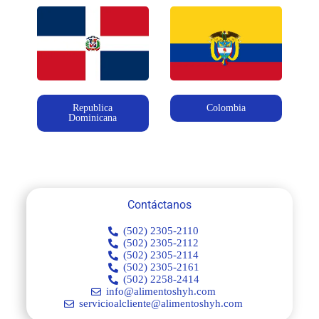
Republica
Colombia
Dominicana
Contáctanos
(502) 2305-2110
(502) 2305-2112
(502) 2305-2114
(502) 2305-2161
(502) 2258-2414
info@alimentoshyh.com
servicioalcliente@alimentoshyh.com