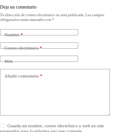
Deja un comentario
Tu dirección de correo electrónico no será publicada.
Los campos
obligatorios están marcados con
*
Nombre
*
Correo electrónico
*
Web
Añadir comentario
*
Guarda mi nombre, correo electrónico y web en este
navegador para la próxima vez que comente.