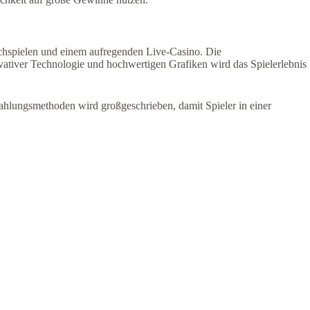
Tischspielen und einem aufregenden Live-Casino. Die
ovativer Technologie und hochwertigen Grafiken wird das Spielerlebnis
Zahlungsmethoden wird großgeschrieben, damit Spieler in einer