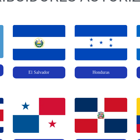
El Salvador
Honduras