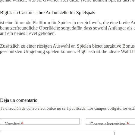
BigClash Casino – Ihre Anlaufstelle für Spielspaß
ist eine führende Plattform für Spieler in der Schweiz, die eine breit
benutzerfreundliche Oberfläche sorgt dafür, dass sowohl Anfänger als 
auf ein neues Level gehoben.
Zusätzlich zu einer riesigen Auswahl an Spielen bietet attraktive Bon
geschützten Umgebung spielen können. BigClash ist die ideale Wahl für
Deja un comentario
Tu dirección de correo electrónico no será publicada.
Los campos obligatorios est
Nombre
*
Correo electrónico
*