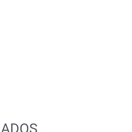
ZADOS