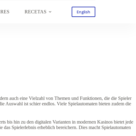
ORES
RECETAS
English
ondern auch eine Vielzahl von Themen und Funktionen, die die Spieler
ie Auswahl ist schier endlos. Viele Spielautomaten bieten zudem die
s bis hin zu den digitalen Varianten in modernen Kasinos bietet jede
ie das Spielerlebnis erheblich bereichern. Dies macht Spielautomaten