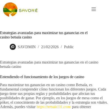
Estrategias avanzadas para maximizar tus ganancias en el
casino betsala casino
SAVDMIN
21/02/2026
Public
Estrategias avanzadas para maximizar tus ganancias en el casino
betsala casino
Entendiendo el funcionamiento de los juegos de casino
Para maximizar tus ganancias en un casino como Betsala, es
fundamental comprender cómo funcionan los diferentes juegos. Cada
juego tiene sus propias reglas y probabilidades que afectan tus
posibilidades de ganar. Por ejemplo, en los juegos de mesa como el
póker, el conocimiento de las probabilidades y la estrategia son vitales.
Además, puedes visitar
https://betsala111.com/
para obtener