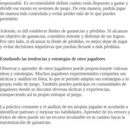
responsable. Es recomendable definir cuánto estás dispuesto a gastar y
dividir ese monto en sesiones de juego. De esta manera, podrás jugar
de manera más controlada y evitar perder más de lo que puedes
permitirte.
Además, es útil establecer límites de ganancias y pérdidas. Si alcanzas
un objetivo de ganancias, considera retirarte y disfrutar de tus logros.
Por otro lado, si alcanzas tu límite de pérdidas, es mejor dejar de jugar
y evitar decisiones impulsivas que puedan llevarte a más pérdidas.
Estudiando las tendencias y estrategias de otros jugadores
Observar y aprender de otros jugadores puede proporcionarte valiosas
ideas y estrategias. Muchos jugadores experimentados comparten sus
tácticas y análisis en línea, lo que te permite adaptar sus estrategias a tu
propio estilo de juego. También puedes participar en comunidades de
jugadores donde se discuten diversas tácticas y experiencias,
enriqueciendo así tu propio enfoque al juego.
La práctica constante y el análisis de tus propias jugadas te ayudarán a
identificar patrones y mejorar tus habilidades. Aprender de los errores y
éxitos de otros puede ser un recurso invaluable en tu camino hacia la
maximización de ganancias.