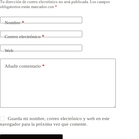
Tu dirección de correo electrónico no será publicada.
Los campos
obligatorios están marcados con
*
Nombre
*
Correo electrónico
*
Web
Añadir comentario
*
Guarda mi nombre, correo electrónico y web en este
navegador para la próxima vez que comente.