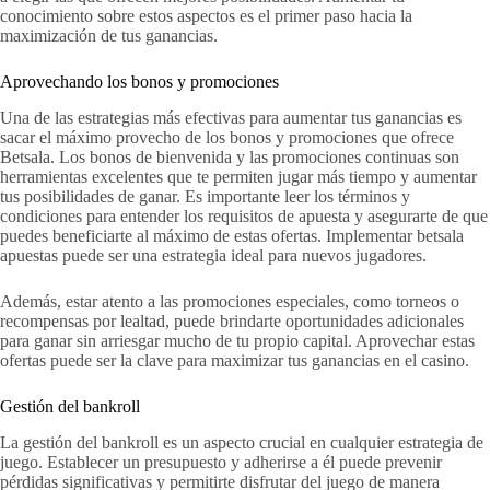
conocimiento sobre estos aspectos es el primer paso hacia la
maximización de tus ganancias.
Aprovechando los bonos y promociones
Una de las estrategias más efectivas para aumentar tus ganancias es
sacar el máximo provecho de los bonos y promociones que ofrece
Betsala. Los bonos de bienvenida y las promociones continuas son
herramientas excelentes que te permiten jugar más tiempo y aumentar
tus posibilidades de ganar. Es importante leer los términos y
condiciones para entender los requisitos de apuesta y asegurarte de que
puedes beneficiarte al máximo de estas ofertas. Implementar betsala
apuestas puede ser una estrategia ideal para nuevos jugadores.
Además, estar atento a las promociones especiales, como torneos o
recompensas por lealtad, puede brindarte oportunidades adicionales
para ganar sin arriesgar mucho de tu propio capital. Aprovechar estas
ofertas puede ser la clave para maximizar tus ganancias en el casino.
Gestión del bankroll
La gestión del bankroll es un aspecto crucial en cualquier estrategia de
juego. Establecer un presupuesto y adherirse a él puede prevenir
pérdidas significativas y permitirte disfrutar del juego de manera