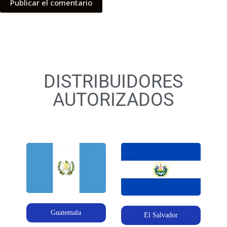
Publicar el comentario
DISTRIBUIDORES
AUTORIZADOS
Guatemala
El Salvador