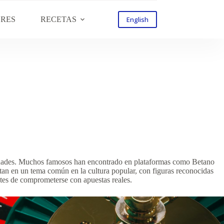
ORES
RECETAS
English
ebridades. Muchos famosos han encontrado en plataformas como Betano
tan en un tema común en la cultura popular, con figuras reconocidas
tes de comprometerse con apuestas reales.