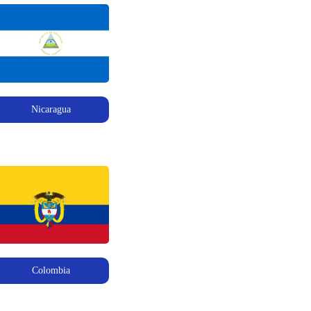
Nicaragua
Colombia