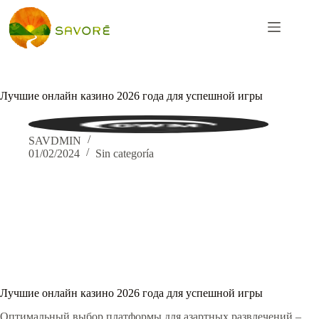
Лучшие онлайн казино 2026 года для успешной игры
SAVDMIN
01/02/2024
Sin categoría
Лучшие онлайн казино 2026 года для успешной игры
Оптимальный выбор платформы для азартных развлечений –