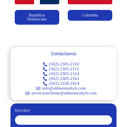
Republica
Colombia
Dominicana
Contáctanos
(502) 2305-2110
(502) 2305-2112
(502) 2305-2114
(502) 2305-2161
(502) 2258-2414
info@alimentoshyh.com
servicioalcliente@alimentoshyh.com
Nombre