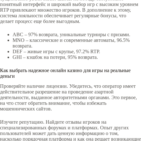
понятный интерфейс и широкий выбор игр с высоким уровнем
RTP привлекают множество игроков. В дополнение к этому,
система лояльности обеспечивает регулярные бонусы, что
делает процесс еще более выгодным.
ABC – 97% возврата, уникальные турниры с призами.
MNO – классические и современные автоматы, 96.5%
возврата.
DEF – живые игры с крупье, 97.2% RTP.
GHI – кэшбэк на потери, 95% возврата.
Как выбрать надежное онлайн казино для игры на реальные
деньги
Проверяйте наличие лицензии. Убедитесь, что оператор имеет
действительное разрешение на проведение азартной
деятельности, выданное авторитетными органами. Это первое,
на что стоит обратить внимание, чтобы избежать
мошеннических сайтов.
Изучите репутацию. Найдите отзывы игроков на
специализированных форумах и платформах. Опыт других
пользователей может дать ценную информацию о том,
насколько порядочная платформа и как она решает возникающие