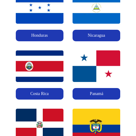
Honduras
Nicaragua
Costa Rica
Panamá