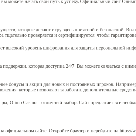
ы, вы можете начать свой путь к успеху. Официальный сайт Оли
ществ, которые делают игру здесь приятной и безопасной. Во-п
гра тщательно проверяется и сертифицируется, чтобы гарантирова
ует высокий уровень шифрования для защиты персональной инфор
ба поддержки, которая доступна 24/7. Вы можете связаться с ним
ные бонусы и акции для новых и постоянных игроков. Например,
ложения, которые позволяют заработать дополнительные средств
гры, Olimp Casino – отличный выбор. Сайт предлагает все необ
а официальном сайте. Откройте браузер и перейдите на https://w