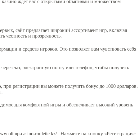
мп казино ждет вас с открытыми объятиями и множеством
ервых, сайт предлагает широкий ассортимент игр, включая
ть честность и прозрачность.
мации и средств игроков. Это позволяет вам чувствовать себя
и через чат, электронную почту или телефон, чтобы получить
 при регистрации вы можете получить бонус до 1000 долларов.
а.
ходимое для комфортной игры и обеспечивает высокий уровень
ww.olimp-casino-roulette.kz/ . Нажмите на кнопку «Регистрация»