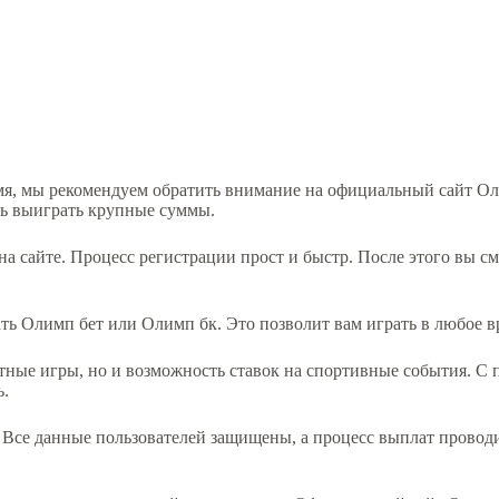
мя, мы рекомендуем обратить внимание на официальный сайт Ол
ть выиграть крупные суммы.
 на сайте. Процесс регистрации прост и быстр. После этого вы 
ь Олимп бет или Олимп бк. Это позволит вам играть в любое вре
тные игры, но и возможность ставок на спортивные события. С
ь.
. Все данные пользователей защищены, а процесс выплат провод