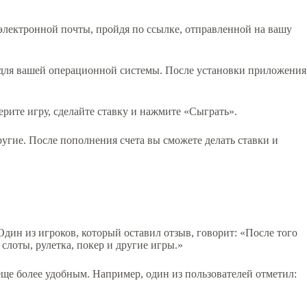
с электронной почты, пройдя по ссылке, отправленной на вашу
ю для вашей операционной системы. После установки приложения
ерите игру, сделайте ставку и нажмите «Сыграть».
ругие. После пополнения счета вы сможете делать ставки и
Один из игроков, который оставил отзыв, говорит: «После того
 слоты, рулетка, покер и другие игры.»
еще более удобным. Например, один из пользователей отметил: