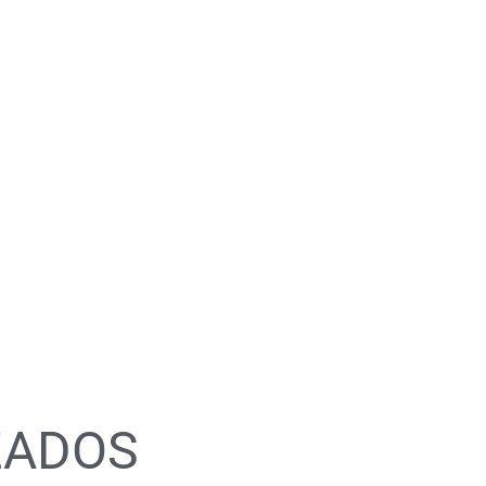
ZADOS