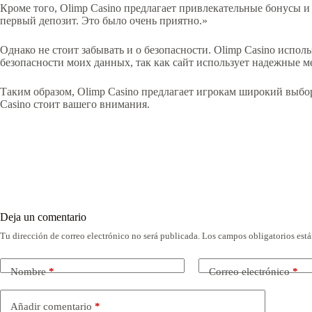
Кроме того, Olimp Casino предлагает привлекательные бонусы и
первый депозит. Это было очень приятно.»
Однако не стоит забывать и о безопасности. Olimp Casino испо
безопасности моих данных, так как сайт использует надежные 
Таким образом, Olimp Casino предлагает игрокам широкий выбо
Casino стоит вашего внимания.
Deja un comentario
Tu dirección de correo electrónico no será publicada.
Los campos obligatorios est
Nombre
*
Correo electrónico
*
Añadir comentario
*