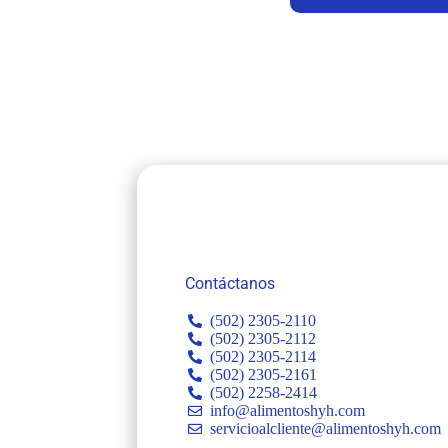
Contáctanos
(502) 2305-2110
(502) 2305-2112
(502) 2305-2114
(502) 2305-2161
(502) 2258-2414
info@alimentoshyh.com
servicioalcliente@alimentoshyh.com