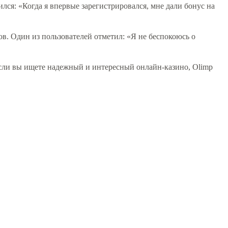
лся: «Когда я впервые зарегистрировался, мне дали бонус на
в. Один из пользователей отметил: «Я не беспокоюсь о
Если вы ищете надежный и интересный онлайн-казино, Olimp