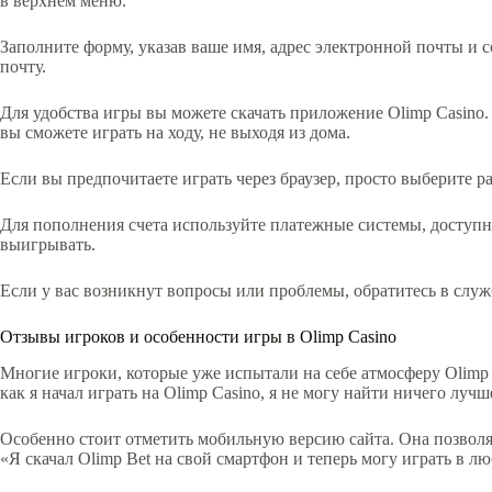
в верхнем меню.
Заполните форму, указав ваше имя, адрес электронной почты и 
почту.
Для удобства игры вы можете скачать приложение Olimp Casino
вы сможете играть на ходу, не выходя из дома.
Если вы предпочитаете играть через браузер, просто выберите р
Для пополнения счета используйте платежные системы, доступные
выигрывать.
Если у вас возникнут вопросы или проблемы, обратитесь в служ
Отзывы игроков и особенности игры в Olimp Casino
Многие игроки, которые уже испытали на себе атмосферу Olimp 
как я начал играть на Olimp Casino, я не могу найти ничего лучш
Особенно стоит отметить мобильную версию сайта. Она позволяе
«Я скачал Olimp Bet на свой смартфон и теперь могу играть в лю