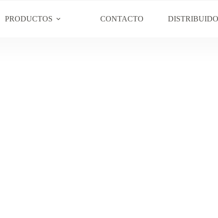
PRODUCTOS
CONTACTO
DISTRIBUID