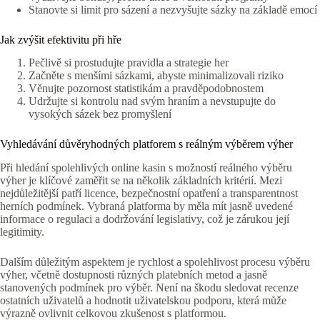
Stanovte si limit pro sázení a nezvyšujte sázky na základě emocí
Jak zvýšit efektivitu při hře
Pečlivě si prostudujte pravidla a strategie her
Začněte s menšími sázkami, abyste minimalizovali riziko
Věnujte pozornost statistikám a pravděpodobnostem
Udržujte si kontrolu nad svým hraním a nevstupujte do
vysokých sázek bez promyšlení
Vyhledávání důvěryhodných platforem s reálným výběrem výher
Při hledání spolehlivých online kasin s možností reálného výběru
výher je klíčové zaměřit se na několik základních kritérií. Mezi
nejdůležitější patří licence, bezpečnostní opatření a transparentnost
herních podmínek. Vybraná platforma by měla mít jasně uvedené
informace o regulaci a dodržování legislativy, což je zárukou její
legitimity.
Dalším důležitým aspektem je rychlost a spolehlivost procesu výběru
výher, včetně dostupnosti různých platebních metod a jasně
stanovených podmínek pro výběr. Není na škodu sledovat recenze
ostatních uživatelů a hodnotit uživatelskou podporu, která může
výrazně ovlivnit celkovou zkušenost s platformou.