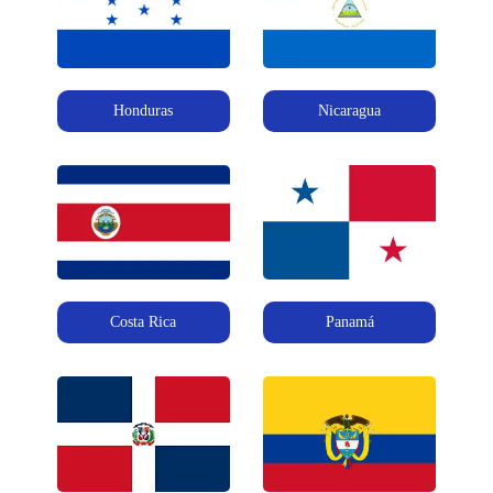
Honduras
Nicaragua
Costa Rica
Panamá