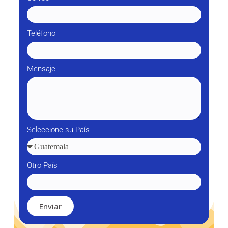
Teléfono
Mensaje
Seleccione su País
Otro País
Enviar