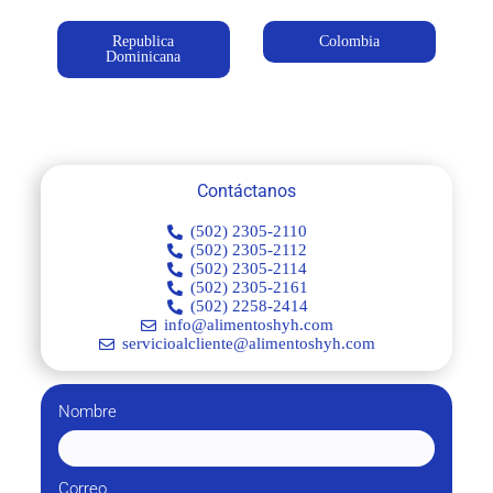
Republica
Colombia
Dominicana
Contáctanos
(502) 2305-2110
(502) 2305-2112
(502) 2305-2114
(502) 2305-2161
(502) 2258-2414
info@alimentoshyh.com
servicioalcliente@alimentoshyh.com
Nombre
Correo