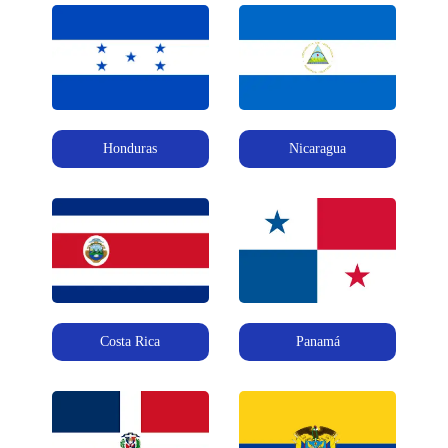
Honduras
Nicaragua
Costa Rica
Panamá