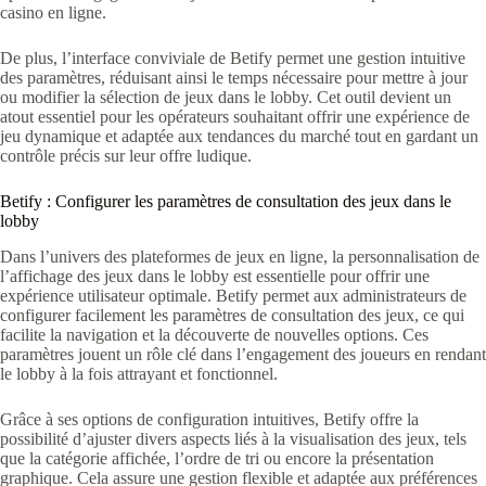
casino en ligne.
De plus, l’interface conviviale de Betify permet une gestion intuitive
des paramètres, réduisant ainsi le temps nécessaire pour mettre à jour
ou modifier la sélection de jeux dans le lobby. Cet outil devient un
atout essentiel pour les opérateurs souhaitant offrir une expérience de
jeu dynamique et adaptée aux tendances du marché tout en gardant un
contrôle précis sur leur offre ludique.
Betify : Configurer les paramètres de consultation des jeux dans le
lobby
Dans l’univers des plateformes de jeux en ligne, la personnalisation de
l’affichage des jeux dans le lobby est essentielle pour offrir une
expérience utilisateur optimale. Betify permet aux administrateurs de
configurer facilement les paramètres de consultation des jeux, ce qui
facilite la navigation et la découverte de nouvelles options. Ces
paramètres jouent un rôle clé dans l’engagement des joueurs en rendant
le lobby à la fois attrayant et fonctionnel.
Grâce à ses options de configuration intuitives, Betify offre la
possibilité d’ajuster divers aspects liés à la visualisation des jeux, tels
que la catégorie affichée, l’ordre de tri ou encore la présentation
graphique. Cela assure une gestion flexible et adaptée aux préférences