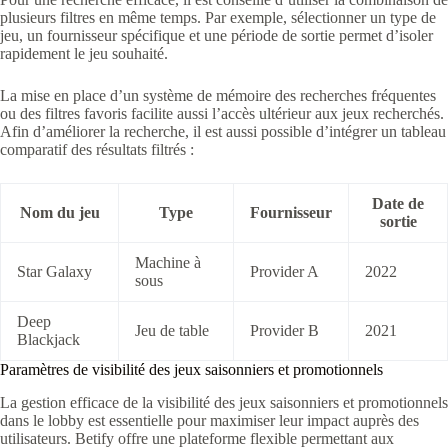
plusieurs filtres en même temps. Par exemple, sélectionner un type de
jeu, un fournisseur spécifique et une période de sortie permet d’isoler
rapidement le jeu souhaité.
La mise en place d’un système de mémoire des recherches fréquentes
ou des filtres favoris facilite aussi l’accès ultérieur aux jeux recherchés.
Afin d’améliorer la recherche, il est aussi possible d’intégrer un tableau
comparatif des résultats filtrés :
Date de
Nom du jeu
Type
Fournisseur
sortie
Machine à
Star Galaxy
Provider A
2022
sous
Deep
Jeu de table
Provider B
2021
Blackjack
Paramètres de visibilité des jeux saisonniers et promotionnels
La gestion efficace de la visibilité des jeux saisonniers et promotionnels
dans le lobby est essentielle pour maximiser leur impact auprès des
utilisateurs. Betify offre une plateforme flexible permettant aux