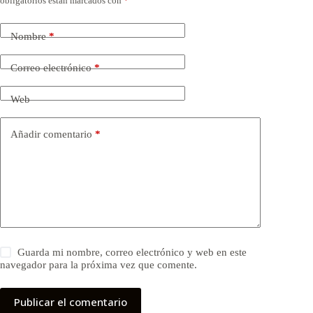
obligatorios están marcados con
*
Nombre
*
Correo electrónico
*
Web
Añadir comentario
*
Guarda mi nombre, correo electrónico y web en este
navegador para la próxima vez que comente.
Publicar el comentario