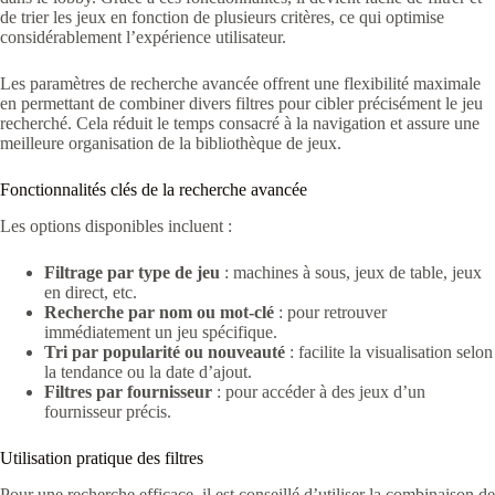
de trier les jeux en fonction de plusieurs critères, ce qui optimise
considérablement l’expérience utilisateur.
Les paramètres de recherche avancée offrent une flexibilité maximale
en permettant de combiner divers filtres pour cibler précisément le jeu
recherché. Cela réduit le temps consacré à la navigation et assure une
meilleure organisation de la bibliothèque de jeux.
Fonctionnalités clés de la recherche avancée
Les options disponibles incluent :
Filtrage par type de jeu
: machines à sous, jeux de table, jeux
en direct, etc.
Recherche par nom ou mot-clé
: pour retrouver
immédiatement un jeu spécifique.
Tri par popularité ou nouveauté
: facilite la visualisation selon
la tendance ou la date d’ajout.
Filtres par fournisseur
: pour accéder à des jeux d’un
fournisseur précis.
Utilisation pratique des filtres
Pour une recherche efficace, il est conseillé d’utiliser la combinaison de