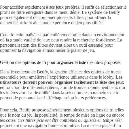
Pour accéder rapidement à ses jeux préférés, il suffit de sélectionner le
profil de filtre enregistré dans le menu dédié. Le système de Betify
permet également de combiner plusieurs filtres pour affiner la
recherche, offrant ainsi une expérience de jeu plus ciblée.
Cette fonctionnalité est particulièrement utile dans un environnement
où la grande variété de jeux peut rendre la recherche fastidieuse. La
personnalisation des filtres devient alors un outil essentiel pour
optimiser la navigation et maximiser le plaisir de jeu.
Gestion des options de tri pour organiser la liste des titres proposés
Dans le contexte de Betify, la gestion efficace des options de tri est
essentielle pour améliorer l’expérience utilisateur dans le lobby.
Les
utilisateurs doivent pouvoir organiser facilement la liste des jeux
en fonction de différents critères, afin de trouver rapidement ceux qui
les intéressent. La flexibilité dans la sélection des paramètres de tri
permet de personnaliser l’affichage selon leurs préférences.
Pour cela, Betify propose généralement plusieurs options de tri telles
que le nom du jeu, la popularité, le temps de mise en ligne ou encore
les cotes.
Ces filtres peuvent être combinés ou ajustés en temps réel
,
permettant une navigation fluide et intuitive. La mise en place d’un