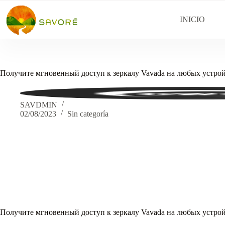
INICIO
Получите мгновенный доступ к зеркалу Vavada на любых устро
SAVDMIN
02/08/2023
Sin categoría
Получите мгновенный доступ к зеркалу Vavada на любых устро