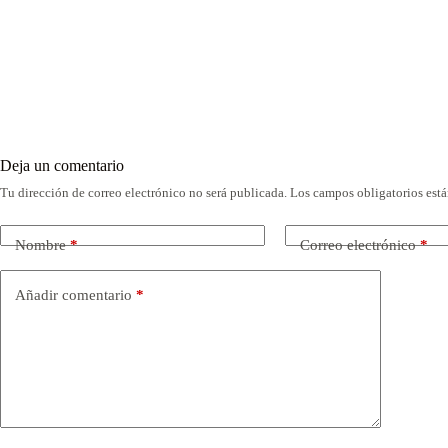
Deja un comentario
Tu dirección de correo electrónico no será publicada.
Los campos obligatorios est
Nombre
*
Correo electrónico
*
Añadir comentario
*