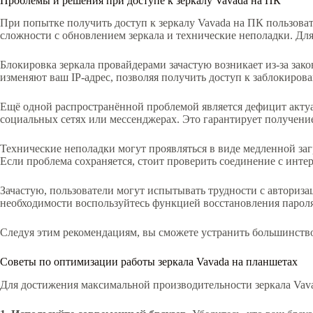
Проблемы и решения при доступе к зеркалу Vavada на ПК
При попытке получить доступ к зеркалу Vavada на ПК пользова
сложности с обновлением зеркала и технические неполадки. Дл
Блокировка зеркала провайдерами зачастую возникает из-за зак
изменяют ваш IP-адрес, позволяя получить доступ к заблокиров
Ещё одной распространённой проблемой является дефицит актуа
социальных сетях или мессенджерах. Это гарантирует получени
Технические неполадки могут проявляться в виде медленной заг
Если проблема сохраняется, стоит проверить соединение с интер
Зачастую, пользователи могут испытывать трудности с авторизаци
необходимости воспользуйтесь функцией восстановления пароля
Следуя этим рекомендациям, вы сможете устранить большинство
Советы по оптимизации работы зеркала Vavada на планшетах
Для достижения максимальной производительности зеркала Vav