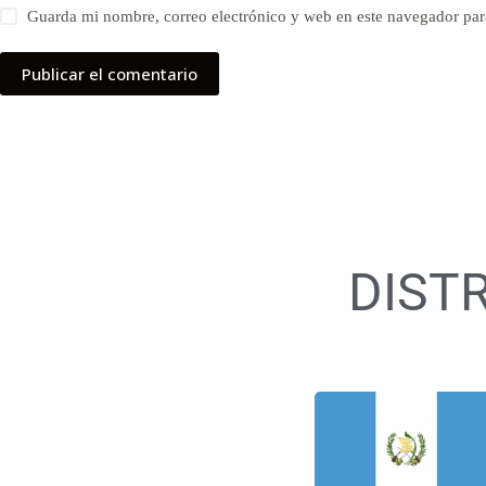
Guarda mi nombre, correo electrónico y web en este navegador par
Publicar el comentario
DIST