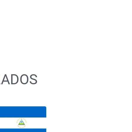
ZADOS