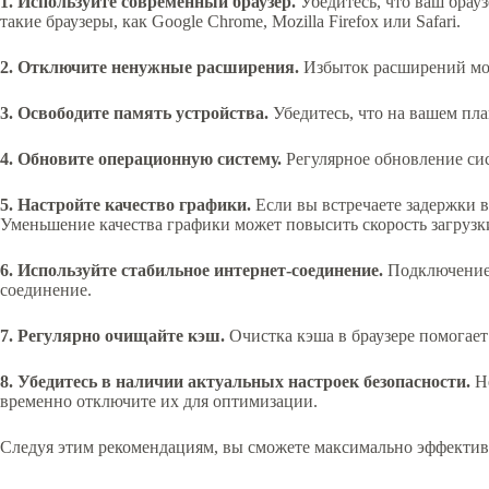
1. Используйте современный браузер.
Убедитесь, что ваш брау
такие браузеры, как Google Chrome, Mozilla Firefox или Safari.
2. Отключите ненужные расширения.
Избыток расширений може
3. Освободите память устройства.
Убедитесь, что на вашем пл
4. Обновите операционную систему.
Регулярное обновление сис
5. Настройте качество графики.
Если вы встречаете задержки в
Уменьшение качества графики может повысить скорость загрузк
6. Используйте стабильное интернет-соединение.
Подключение ч
соединение.
7. Регулярно очищайте кэш.
Очистка кэша в браузере помогает 
8. Убедитесь в наличии актуальных настроек безопасности.
Не
временно отключите их для оптимизации.
Следуя этим рекомендациям, вы сможете максимально эффективн