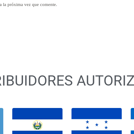
a la próxima vez que comente.
RIBUIDORES AUTORI