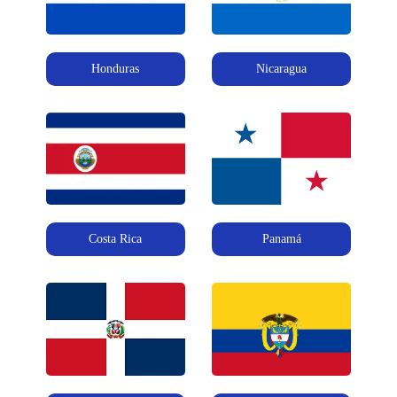
Honduras
Nicaragua
Costa Rica
Panamá