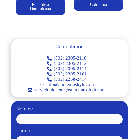
Republica
Colombia
Dominicana
Contáctanos
(502) 2305-2110
(502) 2305-2112
(502) 2305-2114
(502) 2305-2161
(502) 2258-2414
info@alimentoshyh.com
servicioalcliente@alimentoshyh.com
Nombre
Correo