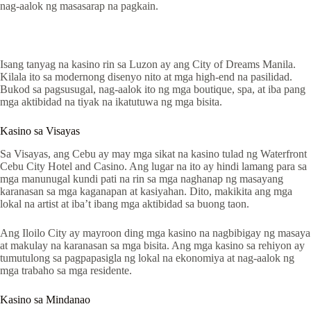
nag-aalok ng masasarap na pagkain.
Isang tanyag na kasino rin sa Luzon ay ang City of Dreams Manila.
Kilala ito sa modernong disenyo nito at mga high-end na pasilidad.
Bukod sa pagsusugal, nag-aalok ito ng mga boutique, spa, at iba pang
mga aktibidad na tiyak na ikatutuwa ng mga bisita.
Kasino sa Visayas
Sa Visayas, ang Cebu ay may mga sikat na kasino tulad ng Waterfront
Cebu City Hotel and Casino. Ang lugar na ito ay hindi lamang para sa
mga manunugal kundi pati na rin sa mga naghanap ng masayang
karanasan sa mga kaganapan at kasiyahan. Dito, makikita ang mga
lokal na artist at iba’t ibang mga aktibidad sa buong taon.
Ang Iloilo City ay mayroon ding mga kasino na nagbibigay ng masaya
at makulay na karanasan sa mga bisita. Ang mga kasino sa rehiyon ay
tumutulong sa pagpapasigla ng lokal na ekonomiya at nag-aalok ng
mga trabaho sa mga residente.
Kasino sa Mindanao