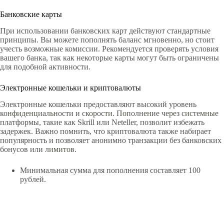
Банковские карты
При использовании банковских карт действуют стандартные
принципы. Вы можете пополнять баланс мгновенно, но стоит
учесть возможные комиссии. Рекомендуется проверять условия
вашего банка, так как некоторые карты могут быть ограничены
для подобной активности.
Электронные кошельки и криптовалюты
Электронные кошельки предоставляют высокий уровень
конфиденциальности и скорости. Пополнение через системные
платформы, такие как Skrill или Neteller, позволит избежать
задержек. Важно помнить, что криптовалюта также набирает
популярность и позволяет анонимно транзакции без банковских
бонусов или лимитов.
Минимальная сумма для пополнения составляет 100
рублей.