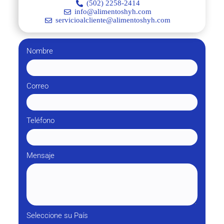
(502) 2258-2414
info@alimentoshyh.com
servicioalcliente@alimentoshyh.com
Nombre
Correo
Teléfono
Mensaje
Seleccione su País