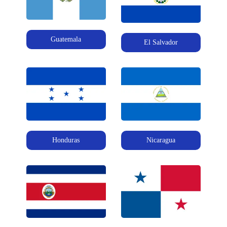
Guatemala
El Salvador
Honduras
Nicaragua