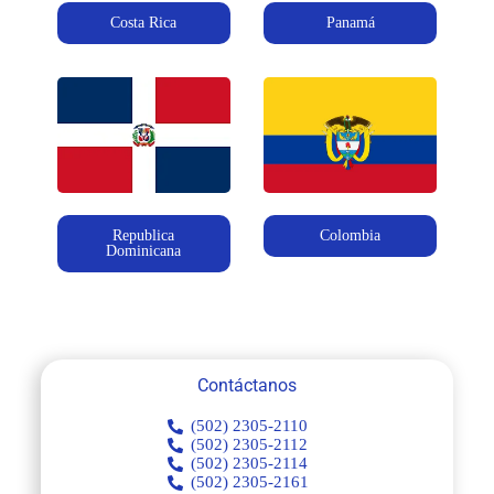
Costa Rica
Panamá
Republica
Colombia
Dominicana
Contáctanos
(502) 2305-2110
(502) 2305-2112
(502) 2305-2114
(502) 2305-2161